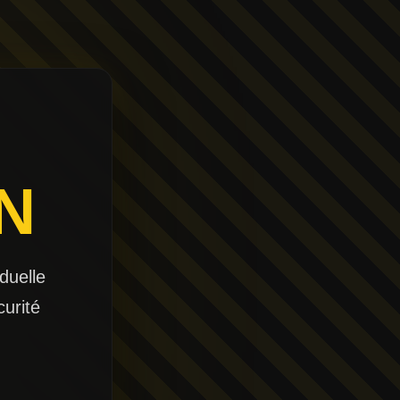
N
duelle
curité