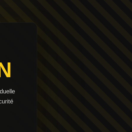
N
duelle
curité