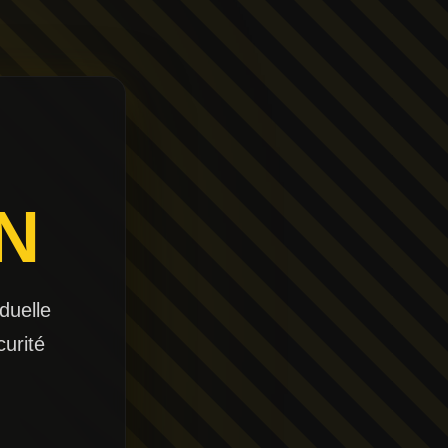
N
duelle
curité